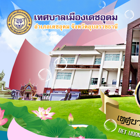
×
หน้า
close
หลัก
ข้อมูล
พื้น
ฐาน
บุคลากร
แผน
ยุทธศาสตร์
ข่าวสาร